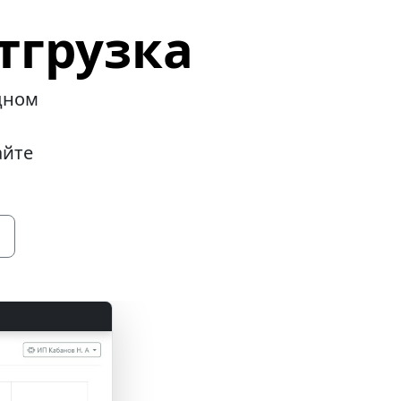
тгрузка
дном
айте