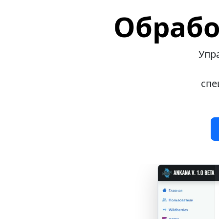
Обрабо
Упр
спе